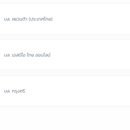
บล. หยวนต้า (ประเทศไทย)
บล. เอสบีไอ ไทย ออนไลน์
บล. กรุงศรี