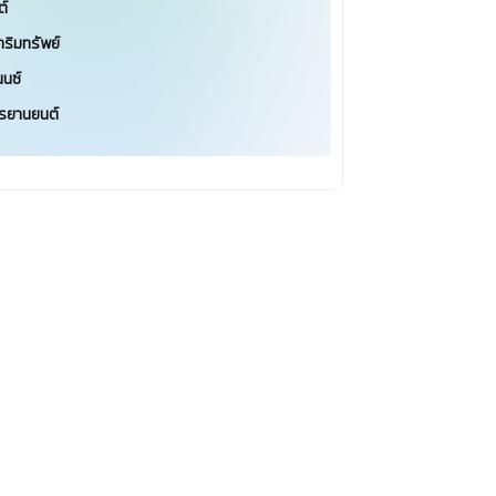
ต์
าริมทรัพย์
นนซ์
รยานยนต์