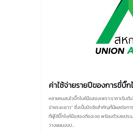
ค่าใช้จ่ายรายปีของการขี่บิ๊
หลายคนสนใจบิ๊กไบค์มือสองเพราะราคาเริ่มต้นไม่สู
จ่ายระยะยาว” ซึ่งเป็นปัจจัยสำคัญที่มีผลต่อกา
ที่ผู้ใช้บิ๊กไบค์มือสองต้องเจอ พร้อมตัวเลขป
วางแผนงบป...