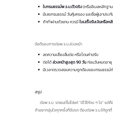
ใบกรมธรรม์พ.ร.บ.ตัวจริง
(หรืออีเมลหลักฐาน
มีเลขกรมธรรม์ วันคุ้มครอง และชื่อผู้เอาประก
ถ้าทำผ่านตัวแทน ควรมี
ใบเสร็จรับเงินหรือห
ข้อดีของการต่อพ.ร.บ.ล่วงหน้า
ลดความเสี่ยงลืมต่อ หรือโดนค่าปรับ
ต่อได้
ล่วงหน้าสูงสุด 90 วัน
ก่อนวันหมดอายุ
มีเวลาตรวจสอบความถูกต้องของกรมธรรม์ก่
สรุป
ต่อพ.ร.บ. รถยนต์ไม่ใช่แค่ “มีไว้ให้จบ ๆ ไป” แต่ค
ถ้าอยากอุ่นใจทุกครั้งที่ขับรถ ต้องต่อพ.ร.บ.ให้ถูก