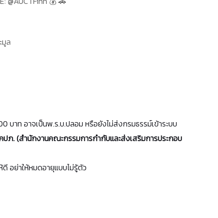
 LINE: @AUCTFinn 💰 🚗
ะมูล
00 บาท อาจเป็นพ.ร.บ.ปลอม หรือยังไม่ส่งกรมธรรม์เข้าระบบ
คปภ. (สำนักงานคณะกรรมการกำกับและส่งเสริมการประกอบ
้ดี อย่าให้หมดอายุแบบไม่รู้ตัว