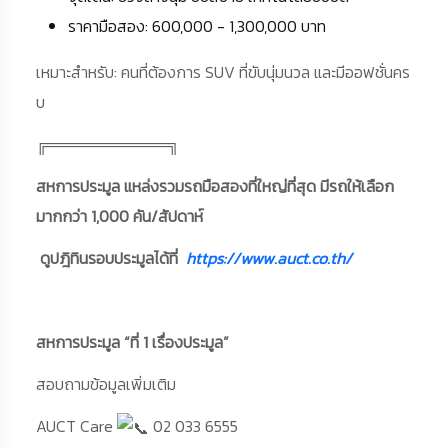
ราคามือสอง: 600,000 - 1,300,000 บาท
เหมาะสำหรับ: คนที่ต้องการ SUV ที่ขับนุ่มนวล และมีออฟชั่นคร
บ
╔═══════════╗
สหการประมูล แหล่งรวมรถมือสองที่ใหญ่ที่สุด มีรถให้เลือก
มากกว่า 1,000 คัน/สัปดาห์
ดูปฎิทินรอบประมูลได้ที่
https://www.auct.co.th/
สหการประมูล “ที่ 1 เรื่องประมูล”
สอบถามข้อมูลเพิ่มเติม
AUCT Care
02 033 6555