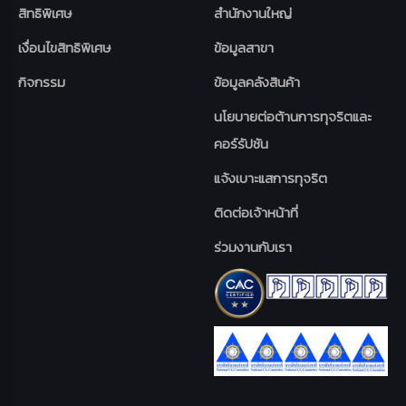
สิทธิพิเศษ
สำนักงานใหญ่
เงื่อนไขสิทธิพิเศษ
ข้อมูลสาขา
กิจกรรม
ข้อมูลคลังสินค้า
นโยบายต่อต้านการทุจริตและ
คอร์รัปชัน
แจ้งเบาะแสการทุจริต
ติดต่อเจ้าหน้าที่
ร่วมงานกับเรา