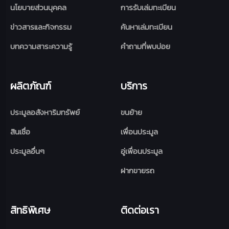
นโยบายส่วนบุคคล
การรับเล่มทะเบียน
ข่าวสารและกิจกรรม
ค้นหาเล่มทะเบียน
บทความสาระความรู้
คำถามที่พบบ่อย
ผลิตภัณฑ์
บริการ
ประมูลอสังหาริมทรัพย์
ขนย้าย
สินเชื่อ
เพื่อนประมูล
ประมูลอื่นๆ
อู่เพื่อนประมูล
ฝากขายรถ
สิทธิพิเศษ
ติดต่อเรา