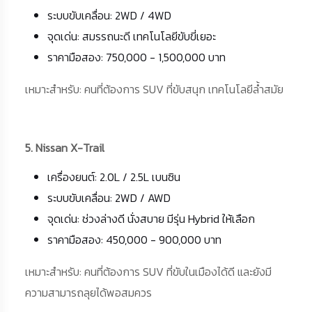
ระบบขับเคลื่อน: 2WD / 4WD
จุดเด่น: สมรรถนะดี เทคโนโลยีขับขี่เยอะ
ราคามือสอง: 750,000 - 1,500,000 บาท
เหมาะสำหรับ: คนที่ต้องการ SUV ที่ขับสนุก เทคโนโลยีล้ำสมัย
5. Nissan X-Trail
เครื่องยนต์: 2.0L / 2.5L เบนซิน
ระบบขับเคลื่อน: 2WD / AWD
จุดเด่น: ช่วงล่างดี นั่งสบาย มีรุ่น Hybrid ให้เลือก
ราคามือสอง: 450,000 - 900,000 บาท
เหมาะสำหรับ: คนที่ต้องการ SUV ที่ขับในเมืองได้ดี และยังมี
ความสามารถลุยได้พอสมควร